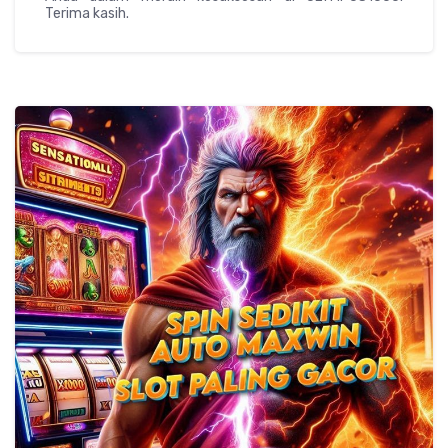
Terima kasih.