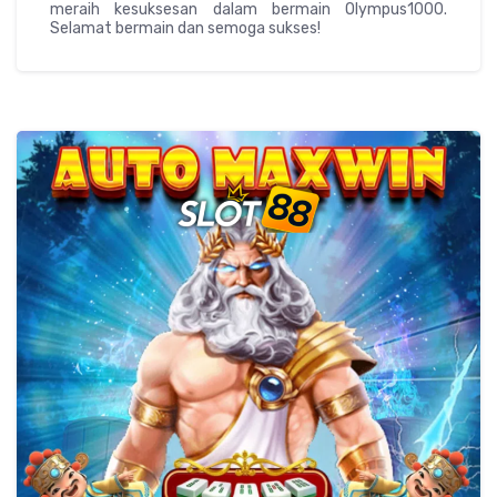
meraih kesuksesan dalam bermain Olympus1000.
Selamat bermain dan semoga sukses!