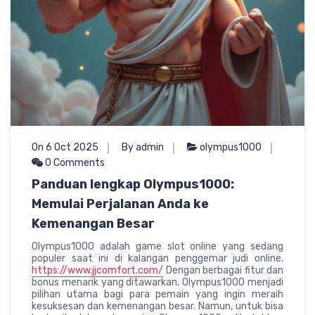
On 6 Oct 2025
By admin
olympus1000
0 Comments
Panduan lengkap Olympus1000:
Memulai Perjalanan Anda ke
Kemenangan Besar
Olympus1000 adalah game slot online yang sedang
populer saat ini di kalangan penggemar judi online.
https://www.jjcomfort.com/
Dengan berbagai fitur dan
bonus menarik yang ditawarkan, Olympus1000 menjadi
pilihan utama bagi para pemain yang ingin meraih
kesuksesan dan kemenangan besar. Namun, untuk bisa