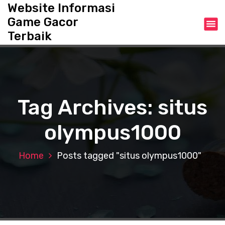
S
Website Informasi
k
Game Gacor
i
Terbaik
p
t
o
c
o
n
Tag Archives: situs
t
e
olympus1000
n
t
Home
Posts tagged "situs olympus1000"