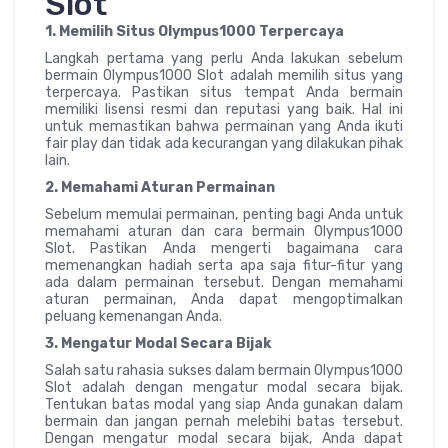
Slot
1. Memilih Situs Olympus1000 Terpercaya
Langkah pertama yang perlu Anda lakukan sebelum
bermain Olympus1000 Slot adalah memilih situs yang
terpercaya. Pastikan situs tempat Anda bermain
memiliki lisensi resmi dan reputasi yang baik. Hal ini
untuk memastikan bahwa permainan yang Anda ikuti
fair play dan tidak ada kecurangan yang dilakukan pihak
lain.
2. Memahami Aturan Permainan
Sebelum memulai permainan, penting bagi Anda untuk
memahami aturan dan cara bermain Olympus1000
Slot. Pastikan Anda mengerti bagaimana cara
memenangkan hadiah serta apa saja fitur-fitur yang
ada dalam permainan tersebut. Dengan memahami
aturan permainan, Anda dapat mengoptimalkan
peluang kemenangan Anda.
3. Mengatur Modal Secara Bijak
Salah satu rahasia sukses dalam bermain Olympus1000
Slot adalah dengan mengatur modal secara bijak.
Tentukan batas modal yang siap Anda gunakan dalam
bermain dan jangan pernah melebihi batas tersebut.
Dengan mengatur modal secara bijak, Anda dapat