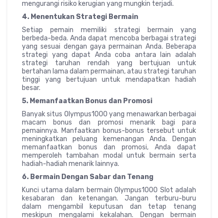
mengurangi risiko kerugian yang mungkin terjadi.
4. Menentukan Strategi Bermain
Setiap pemain memiliki strategi bermain yang
berbeda-beda. Anda dapat mencoba berbagai strategi
yang sesuai dengan gaya permainan Anda. Beberapa
strategi yang dapat Anda coba antara lain adalah
strategi taruhan rendah yang bertujuan untuk
bertahan lama dalam permainan, atau strategi taruhan
tinggi yang bertujuan untuk mendapatkan hadiah
besar.
5. Memanfaatkan Bonus dan Promosi
Banyak situs Olympus1000 yang menawarkan berbagai
macam bonus dan promosi menarik bagi para
pemainnya. Manfaatkan bonus-bonus tersebut untuk
meningkatkan peluang kemenangan Anda. Dengan
memanfaatkan bonus dan promosi, Anda dapat
memperoleh tambahan modal untuk bermain serta
hadiah-hadiah menarik lainnya.
6. Bermain Dengan Sabar dan Tenang
Kunci utama dalam bermain Olympus1000 Slot adalah
kesabaran dan ketenangan. Jangan terburu-buru
dalam mengambil keputusan dan tetap tenang
meskipun mengalami kekalahan. Dengan bermain