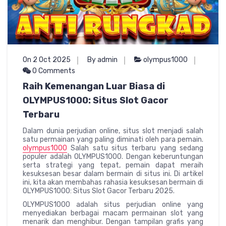
On 2 Oct 2025
By admin
olympus1000
0 Comments
Raih Kemenangan Luar Biasa di
OLYMPUS1000: Situs Slot Gacor
Terbaru
Dalam dunia perjudian online, situs slot menjadi salah
satu permainan yang paling diminati oleh para pemain.
olympus1000
Salah satu situs terbaru yang sedang
populer adalah OLYMPUS1000. Dengan keberuntungan
serta strategi yang tepat, pemain dapat meraih
kesuksesan besar dalam bermain di situs ini. Di artikel
ini, kita akan membahas rahasia kesuksesan bermain di
OLYMPUS1000: Situs Slot Gacor Terbaru 2025.
OLYMPUS1000 adalah situs perjudian online yang
menyediakan berbagai macam permainan slot yang
menarik dan menghibur. Dengan tampilan grafis yang