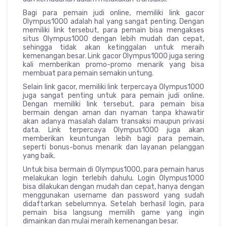
Bagi para pemain judi online, memiliki link gacor
Olympus1000 adalah hal yang sangat penting. Dengan
memiliki link tersebut, para pemain bisa mengakses
situs Olympus1000 dengan lebih mudah dan cepat,
sehingga tidak akan ketinggalan untuk meraih
kemenangan besar. Link gacor Olympus1000 juga sering
kali memberikan promo-promo menarik yang bisa
membuat para pemain semakin untung.
Selain link gacor, memiliki link terpercaya Olympus1000
juga sangat penting untuk para pemain judi online.
Dengan memiliki link tersebut, para pemain bisa
bermain dengan aman dan nyaman tanpa khawatir
akan adanya masalah dalam transaksi maupun privasi
data. Link terpercaya Olympus1000 juga akan
memberikan keuntungan lebih bagi para pemain,
seperti bonus-bonus menarik dan layanan pelanggan
yang baik.
Untuk bisa bermain di Olympus1000, para pemain harus
melakukan login terlebih dahulu. Login Olympus1000
bisa dilakukan dengan mudah dan cepat, hanya dengan
menggunakan username dan password yang sudah
didaftarkan sebelumnya. Setelah berhasil login, para
pemain bisa langsung memilih game yang ingin
dimainkan dan mulai meraih kemenangan besar.