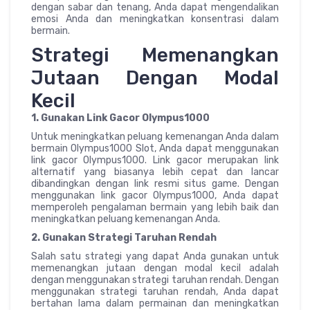
dengan sabar dan tenang, Anda dapat mengendalikan
emosi Anda dan meningkatkan konsentrasi dalam
bermain.
Strategi Memenangkan
Jutaan Dengan Modal
Kecil
1. Gunakan Link Gacor Olympus1000
Untuk meningkatkan peluang kemenangan Anda dalam
bermain Olympus1000 Slot, Anda dapat menggunakan
link gacor Olympus1000. Link gacor merupakan link
alternatif yang biasanya lebih cepat dan lancar
dibandingkan dengan link resmi situs game. Dengan
menggunakan link gacor Olympus1000, Anda dapat
memperoleh pengalaman bermain yang lebih baik dan
meningkatkan peluang kemenangan Anda.
2. Gunakan Strategi Taruhan Rendah
Salah satu strategi yang dapat Anda gunakan untuk
memenangkan jutaan dengan modal kecil adalah
dengan menggunakan strategi taruhan rendah. Dengan
menggunakan strategi taruhan rendah, Anda dapat
bertahan lama dalam permainan dan meningkatkan