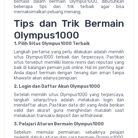
berhasil dalam bermain Olympus1000, dibutuhkan
beberapa tips dan trik terbaik agar bisa
memaksimalkan peluang menang.
Tips dan Trik Bermain
Olympus1000
1. Pilih Situs Olympus1000 Terbaik
Langkah pertama yang perlu dilakukan adalah memilih
situs Olympus1000 terbaik dan terpercaya. Pastikan
situs tersebut memiliki lisensi resmi dan reputasi yang
baik di kalangan pemain judi online. Hal ini penting agar
Anda dapat bermain dengan tenang dan aman tanpa
khawatir akan adanya penipuan.
2. Login dan Daftar Akun Olympus1000
Setelah memilih situs Olympus1000 yang terpercaya,
langkah selanjutnya adalah melakukan login dan
mendaftar akun. Pastikan data diri yang Anda berikan
valid dan akurat guna menghindari masalah saat
melakukan transaksi deposit dan withdrawal.
3. Pelajari Aturan Bermain Olympus1000
Sebelum memulai permainan, sebaiknya pelajari
terlebih dahulu aturan dan cara bermain Olympus1000.