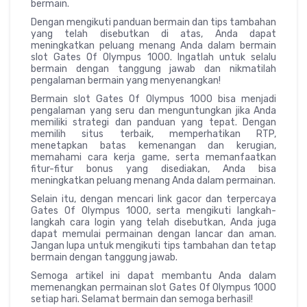
bermain.
Dengan mengikuti panduan bermain dan tips tambahan
yang telah disebutkan di atas, Anda dapat
meningkatkan peluang menang Anda dalam bermain
slot Gates Of Olympus 1000. Ingatlah untuk selalu
bermain dengan tanggung jawab dan nikmatilah
pengalaman bermain yang menyenangkan!
Bermain slot Gates Of Olympus 1000 bisa menjadi
pengalaman yang seru dan menguntungkan jika Anda
memiliki strategi dan panduan yang tepat. Dengan
memilih situs terbaik, memperhatikan RTP,
menetapkan batas kemenangan dan kerugian,
memahami cara kerja game, serta memanfaatkan
fitur-fitur bonus yang disediakan, Anda bisa
meningkatkan peluang menang Anda dalam permainan.
Selain itu, dengan mencari link gacor dan terpercaya
Gates Of Olympus 1000, serta mengikuti langkah-
langkah cara login yang telah disebutkan, Anda juga
dapat memulai permainan dengan lancar dan aman.
Jangan lupa untuk mengikuti tips tambahan dan tetap
bermain dengan tanggung jawab.
Semoga artikel ini dapat membantu Anda dalam
memenangkan permainan slot Gates Of Olympus 1000
setiap hari. Selamat bermain dan semoga berhasil!