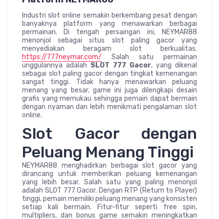
Industri slot online semakin berkembang pesat dengan
banyaknya platform yang menawarkan berbagai
permainan. Di tengah persaingan ini, NEYMAR88
menonjol sebagai situs slot paling gacor yang
menyediakan beragam slot berkualitas.
https://777neymar.com/
Salah satu permainan
unggulannya adalah
SLOT 777 Gacor
, yang dikenal
sebagai slot paling gacor dengan tingkat kemenangan
sangat tinggi. Tidak hanya menawarkan peluang
menang yang besar, game ini juga dilengkapi desain
grafis yang memukau sehingga pemain dapat bermain
dengan nyaman dan lebih menikmati pengalaman slot
online.
Slot Gacor dengan
Peluang Menang Tinggi
NEYMAR88 menghadirkan berbagai slot gacor yang
dirancang untuk memberikan peluang kemenangan
yang lebih besar. Salah satu yang paling menonjol
adalah SLOT 777 Gacor. Dengan RTP (Return to Player)
tinggi, pemain memiliki peluang menang yang konsisten
setiap kali bermain. Fitur-fitur seperti free spin,
multipliers, dan bonus game semakin meningkatkan