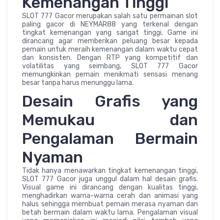
Kemenangan Tinggi
SLOT 777 Gacor merupakan salah satu permainan slot
paling gacor di NEYMAR88 yang terkenal dengan
tingkat kemenangan yang sangat tinggi. Game ini
dirancang agar memberikan peluang besar kepada
pemain untuk meraih kemenangan dalam waktu cepat
dan konsisten. Dengan RTP yang kompetitif dan
volatilitas yang seimbang, SLOT 777 Gacor
memungkinkan pemain menikmati sensasi menang
besar tanpa harus menunggu lama.
Desain Grafis yang
Memukau dan
Pengalaman Bermain
Nyaman
Tidak hanya menawarkan tingkat kemenangan tinggi,
SLOT 777 Gacor juga unggul dalam hal desain grafis.
Visual game ini dirancang dengan kualitas tinggi,
menghadirkan warna-warna cerah dan animasi yang
halus sehingga membuat pemain merasa nyaman dan
betah bermain dalam waktu lama. Pengalaman visual