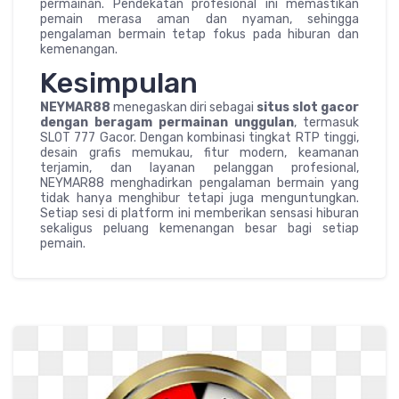
permainan. Pendekatan profesional ini memastikan
pemain merasa aman dan nyaman, sehingga
pengalaman bermain tetap fokus pada hiburan dan
kemenangan.
Kesimpulan
NEYMAR88
menegaskan diri sebagai
situs slot gacor
dengan beragam permainan unggulan
, termasuk
SLOT 777 Gacor. Dengan kombinasi tingkat RTP tinggi,
desain grafis memukau, fitur modern, keamanan
terjamin, dan layanan pelanggan profesional,
NEYMAR88 menghadirkan pengalaman bermain yang
tidak hanya menghibur tetapi juga menguntungkan.
Setiap sesi di platform ini memberikan sensasi hiburan
sekaligus peluang kemenangan besar bagi setiap
pemain.