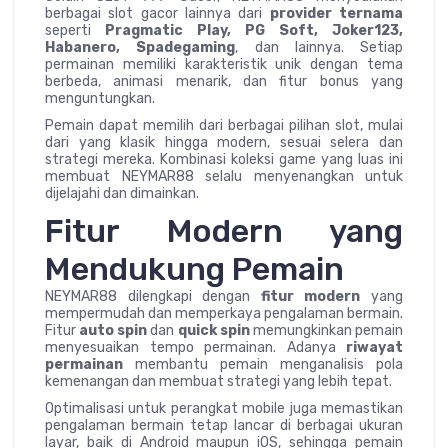
berbagai slot gacor lainnya dari
provider ternama
seperti
Pragmatic Play, PG Soft, Joker123,
Habanero, Spadegaming
, dan lainnya. Setiap
permainan memiliki karakteristik unik dengan tema
berbeda, animasi menarik, dan fitur bonus yang
menguntungkan.
Pemain dapat memilih dari berbagai pilihan slot, mulai
dari yang klasik hingga modern, sesuai selera dan
strategi mereka. Kombinasi koleksi game yang luas ini
membuat NEYMAR88 selalu menyenangkan untuk
dijelajahi dan dimainkan.
Fitur Modern yang
Mendukung Pemain
NEYMAR88 dilengkapi dengan
fitur modern
yang
mempermudah dan memperkaya pengalaman bermain.
Fitur
auto spin
dan
quick spin
memungkinkan pemain
menyesuaikan tempo permainan. Adanya
riwayat
permainan
membantu pemain menganalisis pola
kemenangan dan membuat strategi yang lebih tepat.
Optimalisasi untuk perangkat mobile juga memastikan
pengalaman bermain tetap lancar di berbagai ukuran
layar, baik di Android maupun iOS, sehingga pemain