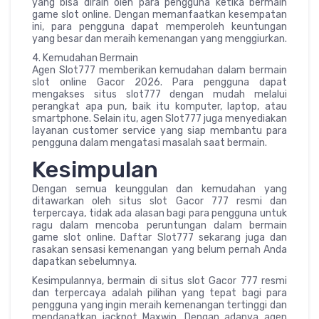
yang bisa diraih oleh para pengguna ketika bermain
game slot online. Dengan memanfaatkan kesempatan
ini, para pengguna dapat memperoleh keuntungan
yang besar dan meraih kemenangan yang menggiurkan.
4. Kemudahan Bermain
Agen Slot777 memberikan kemudahan dalam bermain
slot online Gacor 2026. Para pengguna dapat
mengakses situs slot777 dengan mudah melalui
perangkat apa pun, baik itu komputer, laptop, atau
smartphone. Selain itu, agen Slot777 juga menyediakan
layanan customer service yang siap membantu para
pengguna dalam mengatasi masalah saat bermain.
Kesimpulan
Dengan semua keunggulan dan kemudahan yang
ditawarkan oleh situs slot Gacor 777 resmi dan
terpercaya, tidak ada alasan bagi para pengguna untuk
ragu dalam mencoba peruntungan dalam bermain
game slot online. Daftar Slot777 sekarang juga dan
rasakan sensasi kemenangan yang belum pernah Anda
dapatkan sebelumnya.
Kesimpulannya, bermain di situs slot Gacor 777 resmi
dan terpercaya adalah pilihan yang tepat bagi para
pengguna yang ingin meraih kemenangan tertinggi dan
mendapatkan jackpot Maxwin. Dengan adanya agen