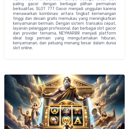
paling gacor dengan berbagai pilihan permainan
berkualitas. SLOT 777 Gacor menjadi unggulan karena
menawarkan kombinasi antara tingkat kemenangan
tinggi dan desain grafis memukau yang meningkatkan
kenyamanan bermain. Dengan sistem transaksi cepat,
layanan pelanggan profesional, dan berbagai slot gacor
dari provider ternama, NEYMAR88 menjadi platform
ideal bagi pemain yang mengutamakan hiburan,
kenyamanan, dan peluang menang besar dalam dunia
slot online.