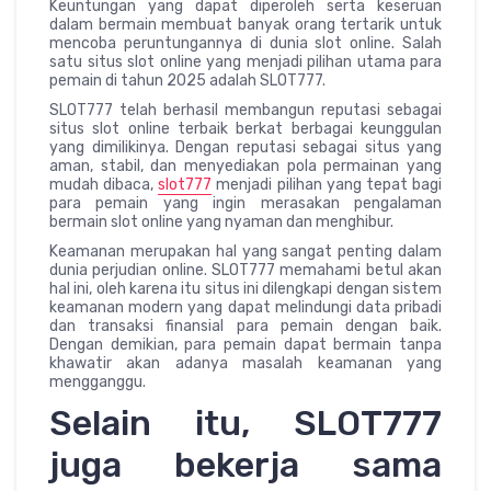
Keuntungan yang dapat diperoleh serta keseruan
dalam bermain membuat banyak orang tertarik untuk
mencoba peruntungannya di dunia slot online. Salah
satu situs slot online yang menjadi pilihan utama para
pemain di tahun 2025 adalah SLOT777.
SLOT777 telah berhasil membangun reputasi sebagai
situs slot online terbaik berkat berbagai keunggulan
yang dimilikinya. Dengan reputasi sebagai situs yang
aman, stabil, dan menyediakan pola permainan yang
mudah dibaca,
slot777
menjadi pilihan yang tepat bagi
para pemain yang ingin merasakan pengalaman
bermain slot online yang nyaman dan menghibur.
Keamanan merupakan hal yang sangat penting dalam
dunia perjudian online. SLOT777 memahami betul akan
hal ini, oleh karena itu situs ini dilengkapi dengan sistem
keamanan modern yang dapat melindungi data pribadi
dan transaksi finansial para pemain dengan baik.
Dengan demikian, para pemain dapat bermain tanpa
khawatir akan adanya masalah keamanan yang
mengganggu.
Selain itu, SLOT777
juga bekerja sama