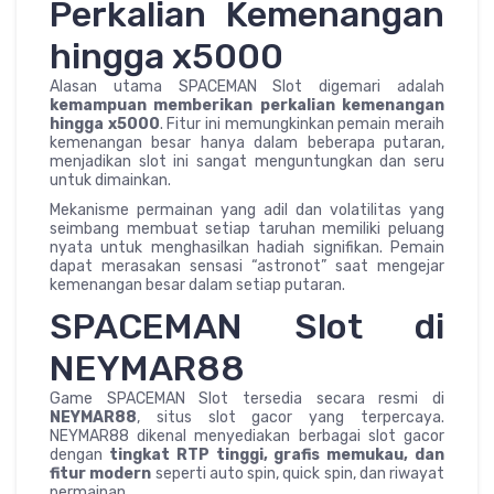
Perkalian Kemenangan
hingga x5000
Alasan utama SPACEMAN Slot digemari adalah
kemampuan memberikan perkalian kemenangan
hingga x5000
. Fitur ini memungkinkan pemain meraih
kemenangan besar hanya dalam beberapa putaran,
menjadikan slot ini sangat menguntungkan dan seru
untuk dimainkan.
Mekanisme permainan yang adil dan volatilitas yang
seimbang membuat setiap taruhan memiliki peluang
nyata untuk menghasilkan hadiah signifikan. Pemain
dapat merasakan sensasi “astronot” saat mengejar
kemenangan besar dalam setiap putaran.
SPACEMAN Slot di
NEYMAR88
Game SPACEMAN Slot tersedia secara resmi di
NEYMAR88
, situs slot gacor yang terpercaya.
NEYMAR88 dikenal menyediakan berbagai slot gacor
dengan
tingkat RTP tinggi, grafis memukau, dan
fitur modern
seperti auto spin, quick spin, dan riwayat
permainan.