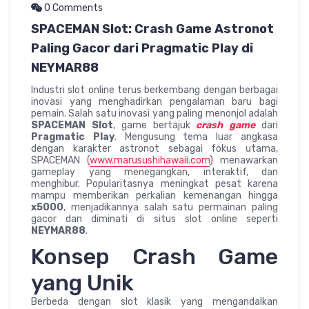
0 Comments
SPACEMAN Slot: Crash Game Astronot
Paling Gacor dari Pragmatic Play di
NEYMAR88
Industri slot online terus berkembang dengan berbagai
inovasi yang menghadirkan pengalaman baru bagi
pemain. Salah satu inovasi yang paling menonjol adalah
SPACEMAN Slot
, game bertajuk
crash game
dari
Pragmatic Play
. Mengusung tema luar angkasa
dengan karakter astronot sebagai fokus utama,
SPACEMAN (
www.marusushihawaii.com
) menawarkan
gameplay yang menegangkan, interaktif, dan
menghibur. Popularitasnya meningkat pesat karena
mampu memberikan perkalian kemenangan hingga
x5000
, menjadikannya salah satu permainan paling
gacor dan diminati di situs slot online seperti
NEYMAR88
.
Konsep Crash Game
yang Unik
Berbeda dengan slot klasik yang mengandalkan