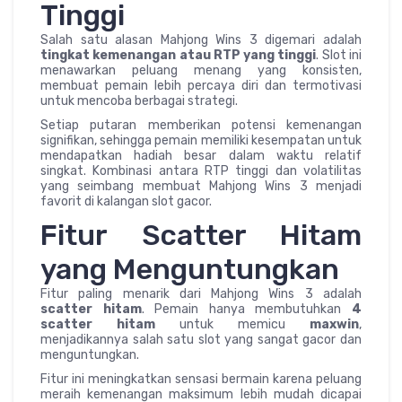
Tinggi
Salah satu alasan Mahjong Wins 3 digemari adalah
tingkat kemenangan atau RTP yang tinggi
. Slot ini
menawarkan peluang menang yang konsisten,
membuat pemain lebih percaya diri dan termotivasi
untuk mencoba berbagai strategi.
Setiap putaran memberikan potensi kemenangan
signifikan, sehingga pemain memiliki kesempatan untuk
mendapatkan hadiah besar dalam waktu relatif
singkat. Kombinasi antara RTP tinggi dan volatilitas
yang seimbang membuat Mahjong Wins 3 menjadi
favorit di kalangan slot gacor.
Fitur Scatter Hitam
yang Menguntungkan
Fitur paling menarik dari Mahjong Wins 3 adalah
scatter hitam
. Pemain hanya membutuhkan
4
scatter hitam
untuk memicu
maxwin
,
menjadikannya salah satu slot yang sangat gacor dan
menguntungkan.
Fitur ini meningkatkan sensasi bermain karena peluang
meraih kemenangan maksimum lebih mudah dicapai