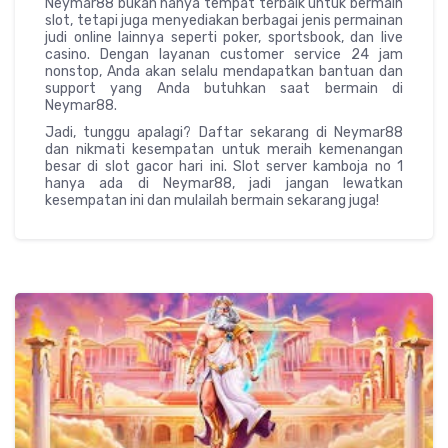
Neymar88 bukan hanya tempat terbaik untuk bermain
slot, tetapi juga menyediakan berbagai jenis permainan
judi online lainnya seperti poker, sportsbook, dan live
casino. Dengan layanan customer service 24 jam
nonstop, Anda akan selalu mendapatkan bantuan dan
support yang Anda butuhkan saat bermain di
Neymar88.
Jadi, tunggu apalagi? Daftar sekarang di Neymar88
dan nikmati kesempatan untuk meraih kemenangan
besar di slot gacor hari ini. Slot server kamboja no 1
hanya ada di Neymar88, jadi jangan lewatkan
kesempatan ini dan mulailah bermain sekarang juga!