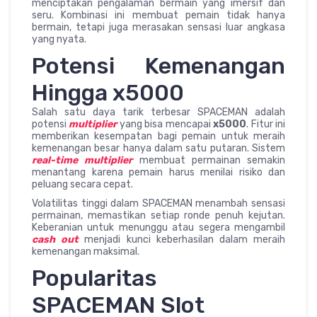
menciptakan pengalaman bermain yang imersif dan
seru. Kombinasi ini membuat pemain tidak hanya
bermain, tetapi juga merasakan sensasi luar angkasa
yang nyata.
Potensi Kemenangan
Hingga x5000
Salah satu daya tarik terbesar SPACEMAN adalah
potensi
multiplier
yang bisa mencapai
x5000
. Fitur ini
memberikan kesempatan bagi pemain untuk meraih
kemenangan besar hanya dalam satu putaran. Sistem
real-time multiplier
membuat permainan semakin
menantang karena pemain harus menilai risiko dan
peluang secara cepat.
Volatilitas tinggi dalam SPACEMAN menambah sensasi
permainan, memastikan setiap ronde penuh kejutan.
Keberanian untuk menunggu atau segera mengambil
cash out
menjadi kunci keberhasilan dalam meraih
kemenangan maksimal.
Popularitas
SPACEMAN Slot