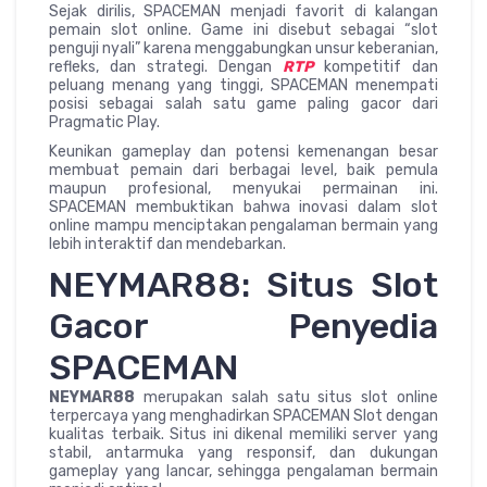
Sejak dirilis, SPACEMAN menjadi favorit di kalangan
pemain slot online. Game ini disebut sebagai “slot
penguji nyali” karena menggabungkan unsur keberanian,
refleks, dan strategi. Dengan
RTP
kompetitif dan
peluang menang yang tinggi, SPACEMAN menempati
posisi sebagai salah satu game paling gacor dari
Pragmatic Play.
Keunikan gameplay dan potensi kemenangan besar
membuat pemain dari berbagai level, baik pemula
maupun profesional, menyukai permainan ini.
SPACEMAN membuktikan bahwa inovasi dalam slot
online mampu menciptakan pengalaman bermain yang
lebih interaktif dan mendebarkan.
NEYMAR88: Situs Slot
Gacor Penyedia
SPACEMAN
NEYMAR88
merupakan salah satu situs slot online
terpercaya yang menghadirkan SPACEMAN Slot dengan
kualitas terbaik. Situs ini dikenal memiliki server yang
stabil, antarmuka yang responsif, dan dukungan
gameplay yang lancar, sehingga pengalaman bermain