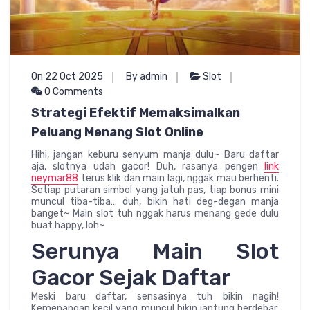
On 22 Oct 2025
By admin
Slot
0 Comments
Strategi Efektif Memaksimalkan
Peluang Menang Slot Online
Hihi, jangan keburu senyum manja dulu~ Baru daftar
aja, slotnya udah gacor! Duh, rasanya pengen
link
neymar88
terus klik dan main lagi, nggak mau berhenti.
Setiap putaran simbol yang jatuh pas, tiap bonus mini
muncul tiba-tiba… duh, bikin hati deg-degan manja
banget~ Main slot tuh nggak harus menang gede dulu
buat happy, loh~
Serunya Main Slot
Gacor Sejak Daftar
Meski baru daftar, sensasinya tuh bikin nagih!
Kemenangan kecil yang muncul bikin jantung berdebar,