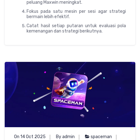
peluang Maxwin meningkat.
Fokus pada satu mesin per sesi agar strategi
bermain lebih efektif.
Catat hasil setiap putaran untuk evaluasi pola
kemenangan dan strategi berikutnya.
On 14 Oct 2025
By admin
spaceman