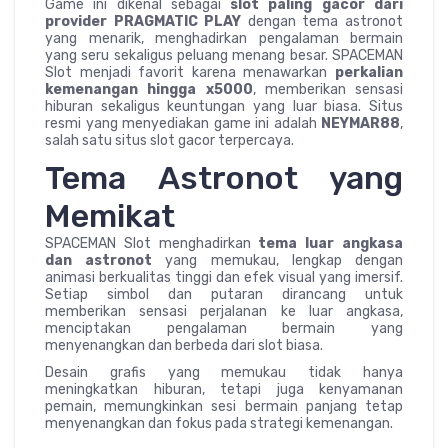
Game ini dikenal sebagai
slot paling gacor dari
provider PRAGMATIC PLAY
dengan tema astronot
yang menarik, menghadirkan pengalaman bermain
yang seru sekaligus peluang menang besar. SPACEMAN
Slot menjadi favorit karena menawarkan
perkalian
kemenangan hingga x5000
, memberikan sensasi
hiburan sekaligus keuntungan yang luar biasa. Situs
resmi yang menyediakan game ini adalah
NEYMAR88
,
salah satu situs slot gacor terpercaya.
Tema Astronot yang
Memikat
SPACEMAN Slot menghadirkan
tema luar angkasa
dan astronot
yang memukau, lengkap dengan
animasi berkualitas tinggi dan efek visual yang imersif.
Setiap simbol dan putaran dirancang untuk
memberikan sensasi perjalanan ke luar angkasa,
menciptakan pengalaman bermain yang
menyenangkan dan berbeda dari slot biasa.
Desain grafis yang memukau tidak hanya
meningkatkan hiburan, tetapi juga kenyamanan
pemain, memungkinkan sesi bermain panjang tetap
menyenangkan dan fokus pada strategi kemenangan.