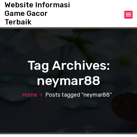
S
Website Informasi
k
Game Gacor
i
Terbaik
p
t
o
c
o
n
Tag Archives:
t
e
neymar88
n
t
Home
Posts tagged "neymar88"