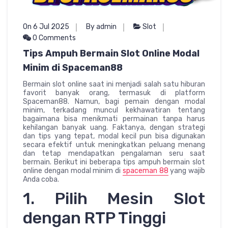
On 6 Jul 2025
By admin
Slot
0 Comments
Tips Ampuh Bermain Slot Online Modal
Minim di Spaceman88
Bermain slot online saat ini menjadi salah satu hiburan
favorit banyak orang, termasuk di platform
Spaceman88. Namun, bagi pemain dengan modal
minim, terkadang muncul kekhawatiran tentang
bagaimana bisa menikmati permainan tanpa harus
kehilangan banyak uang. Faktanya, dengan strategi
dan tips yang tepat, modal kecil pun bisa digunakan
secara efektif untuk meningkatkan peluang menang
dan tetap mendapatkan pengalaman seru saat
bermain. Berikut ini beberapa tips ampuh bermain slot
online dengan modal minim di
spaceman 88
yang wajib
Anda coba.
1. Pilih Mesin Slot
dengan RTP Tinggi