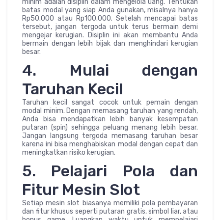
minim adalah disiplin dalam mengelola uang. Tentukan
batas modal yang siap Anda gunakan, misalnya hanya
Rp50.000 atau Rp100.000. Setelah mencapai batas
tersebut, jangan tergoda untuk terus bermain demi
mengejar kerugian. Disiplin ini akan membantu Anda
bermain dengan lebih bijak dan menghindari kerugian
besar.
4. Mulai dengan
Taruhan Kecil
Taruhan kecil sangat cocok untuk pemain dengan
modal minim. Dengan memasang taruhan yang rendah,
Anda bisa mendapatkan lebih banyak kesempatan
putaran (spin) sehingga peluang menang lebih besar.
Jangan langsung tergoda memasang taruhan besar
karena ini bisa menghabiskan modal dengan cepat dan
meningkatkan risiko kerugian.
5. Pelajari Pola dan
Fitur Mesin Slot
Setiap mesin slot biasanya memiliki pola pembayaran
dan fitur khusus seperti putaran gratis, simbol liar, atau
bonus game. Luangkan waktu untuk mempelajari