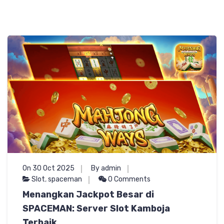
On 30 Oct 2025
By admin
Slot
,
spaceman
0 Comments
Menangkan Jackpot Besar di
SPACEMAN: Server Slot Kamboja
Terbaik