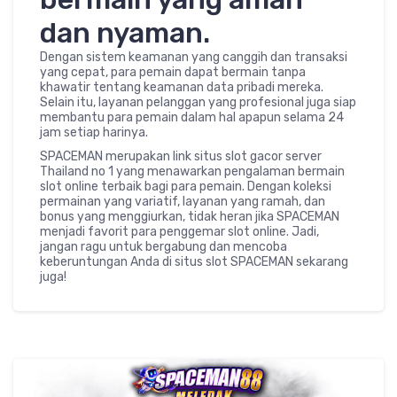
dan nyaman.
Dengan sistem keamanan yang canggih dan transaksi
yang cepat, para pemain dapat bermain tanpa
khawatir tentang keamanan data pribadi mereka.
Selain itu, layanan pelanggan yang profesional juga siap
membantu para pemain dalam hal apapun selama 24
jam setiap harinya.
SPACEMAN merupakan link situs slot gacor server
Thailand no 1 yang menawarkan pengalaman bermain
slot online terbaik bagi para pemain. Dengan koleksi
permainan yang variatif, layanan yang ramah, dan
bonus yang menggiurkan, tidak heran jika SPACEMAN
menjadi favorit para penggemar slot online. Jadi,
jangan ragu untuk bergabung dan mencoba
keberuntungan Anda di situs slot SPACEMAN sekarang
juga!