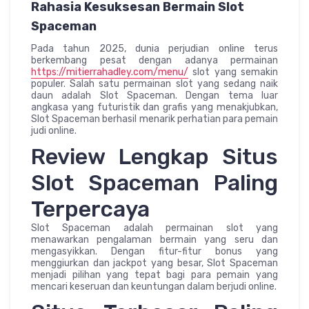
Rahasia Kesuksesan Bermain Slot
Spaceman
Pada tahun 2025, dunia perjudian online terus
berkembang pesat dengan adanya permainan
https://mitierrahadley.com/menu/
slot yang semakin
populer. Salah satu permainan slot yang sedang naik
daun adalah Slot Spaceman. Dengan tema luar
angkasa yang futuristik dan grafis yang menakjubkan,
Slot Spaceman berhasil menarik perhatian para pemain
judi online.
Review Lengkap Situs
Slot Spaceman Paling
Terpercaya
Slot Spaceman adalah permainan slot yang
menawarkan pengalaman bermain yang seru dan
mengasyikkan. Dengan fitur-fitur bonus yang
menggiurkan dan jackpot yang besar, Slot Spaceman
menjadi pilihan yang tepat bagi para pemain yang
mencari keseruan dan keuntungan dalam berjudi online.