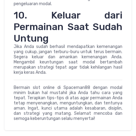
pengeluaran modal.
10. Keluar dari
Permainan Saat Sudah
Untung
Jika Anda sudah berhasil mendapatkan kemenangan
yang cukup, jangan terburu-buru untuk terus bermain.
Segera keluar dan amankan kemenangan Anda.
Mengambil keuntungan saat modal bertambah
merupakan strategi tepat agar tidak kehilangan hasil
kerja keras Anda.
Bermain slot online di Spaceman88 dengan modal
minim bukan hal mustahil jika Anda tahu cara yang
tepat. Terapkan tips-tips di atas agar permainan Anda
tetap menyenangkan, menguntungkan, dan tentunya
aman. Ingat, kunci utama adalah kesabaran, disiplin,
dan strategi yang matang. Selamat mencoba dan
semoga keberuntungan selalu menyertai!