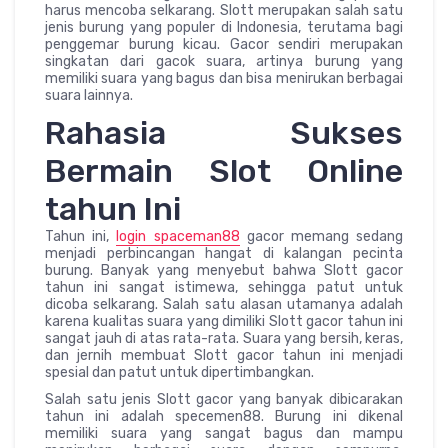
harus mencoba selkarang. Slott merupakan salah satu
jenis burung yang populer di Indonesia, terutama bagi
penggemar burung kicau. Gacor sendiri merupakan
singkatan dari gacok suara, artinya burung yang
memiliki suara yang bagus dan bisa menirukan berbagai
suara lainnya.
Rahasia Sukses
Bermain Slot Online
tahun Ini
Tahun ini,
login spaceman88
gacor memang sedang
menjadi perbincangan hangat di kalangan pecinta
burung. Banyak yang menyebut bahwa Slott gacor
tahun ini sangat istimewa, sehingga patut untuk
dicoba selkarang. Salah satu alasan utamanya adalah
karena kualitas suara yang dimiliki Slott gacor tahun ini
sangat jauh di atas rata-rata. Suara yang bersih, keras,
dan jernih membuat Slott gacor tahun ini menjadi
spesial dan patut untuk dipertimbangkan.
Salah satu jenis Slott gacor yang banyak dibicarakan
tahun ini adalah specemen88. Burung ini dikenal
memiliki suara yang sangat bagus dan mampu