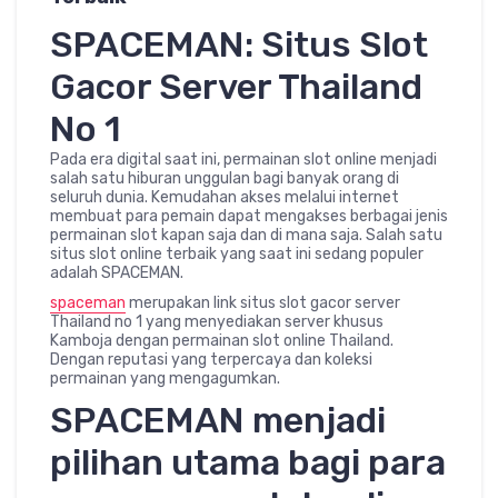
SPACEMAN: Situs Slot
Gacor Server Thailand
No 1
Pada era digital saat ini, permainan slot online menjadi
salah satu hiburan unggulan bagi banyak orang di
seluruh dunia. Kemudahan akses melalui internet
membuat para pemain dapat mengakses berbagai jenis
permainan slot kapan saja dan di mana saja. Salah satu
situs slot online terbaik yang saat ini sedang populer
adalah SPACEMAN.
spaceman
merupakan link situs slot gacor server
Thailand no 1 yang menyediakan server khusus
Kamboja dengan permainan slot online Thailand.
Dengan reputasi yang terpercaya dan koleksi
permainan yang mengagumkan.
SPACEMAN menjadi
pilihan utama bagi para